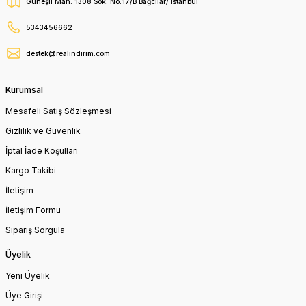
Güneşli Mah. 1308 Sok. No:17/B Bağcılar/ İstanbul
5343456662
destek@realindirim.com
Kurumsal
Mesafeli Satış Sözleşmesi
Gizlilik ve Güvenlik
İptal İade Koşullari
Kargo Takibi
İletişim
İletişim Formu
Sipariş Sorgula
Üyelik
Yeni Üyelik
Üye Girişi