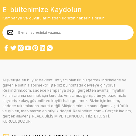
E-bültenimize Kaydolun
Kampanya ve duyurularımızdan ilk sizin haberiniz olsun!
Alışverişte en büyük beklenti, ihtiyacı olan ürünü gerçek indirimlerle ve
güvenle satın alabilmektir. İşte biz bu noktada devreye giriyoruz.
Realindirim.com, sadece kampanya değil, gerçekten avantajlı fiyatları
kullanıcılarına sunmak için kuruldu. Amacımız; geniş ürün yelpazemizle
alışverişi kolay, güvenilir ve keyifli hale getirmek. Bizim için indirim,
sadece rakamlardan ibaret değil. Müşterilerimize sunduğumuz şeffaflık
ve güven, markamızın en büyük değeri. Realindirim.com – Gerçek indirim,
gerçek alışveriş. REALX BİLİŞİM VE TEKNOLOJİ HİZ. LTD. ŞTİ.
KURULUŞUDUR.