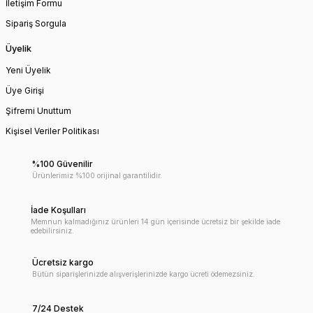
İletişim Formu
Sipariş Sorgula
Üyelik
Yeni Üyelik
Üye Girişi
Şifremi Unuttum
Kişisel Veriler Politikası
%100 Güvenilir
Ürünlerimiz %100 orijinal garantilidir.
İade Koşulları
Memnun kalmadığınız ürünleri 14 gün içerisinde ücretsiz bir şekilde iade
edebilirsiniz.
Ücretsiz kargo
Bütün siparişlerinizde alışverişlerinizde kargo ücreti ödemezsiniz.
7/24 Destek