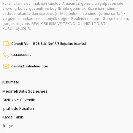
kullanıcılarına sunmak için kuruldu. Amacımız; geniş ürün yelpazemizle
alışverişi kolay, güvenilir ve keyifli hale getirmek. Bizim için indirim,
sadece rakamlardan ibaret değil. Müşterilerimize sunduğumuz şeffaflık
ve güven, markamızın en büyük değeri. Realindirim.com – Gerçek indirim,
gerçek alışveriş. REALX BİLİŞİM VE TEKNOLOJİ HİZ. LTD. ŞTİ.
KURULUŞUDUR.
Güneşli Mah. 1308 Sok. No:17/B Bağcılar/ İstanbul
5343456662
destek@realindirim.com
Kurumsal
Mesafeli Satış Sözleşmesi
Gizlilik ve Güvenlik
İptal İade Koşullari
Kargo Takibi
İletişim