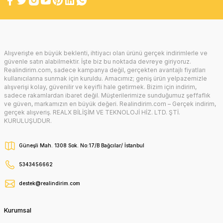
Alışverişte en büyük beklenti, ihtiyacı olan ürünü gerçek indirimlerle ve
güvenle satın alabilmektir. İşte biz bu noktada devreye giriyoruz.
Realindirim.com, sadece kampanya değil, gerçekten avantajlı fiyatları
kullanıcılarına sunmak için kuruldu. Amacımız; geniş ürün yelpazemizle
alışverişi kolay, güvenilir ve keyifli hale getirmek. Bizim için indirim,
sadece rakamlardan ibaret değil. Müşterilerimize sunduğumuz şeffaflık
ve güven, markamızın en büyük değeri. Realindirim.com – Gerçek indirim,
gerçek alışveriş. REALX BİLİŞİM VE TEKNOLOJİ HİZ. LTD. ŞTİ.
KURULUŞUDUR.
Güneşli Mah. 1308 Sok. No:17/B Bağcılar/ İstanbul
5343456662
destek@realindirim.com
Kurumsal