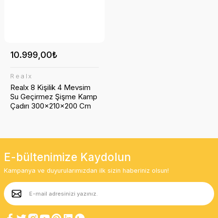
10.999,00₺
Realx
Realx 8 Kişilik 4 Mevsim
Su Geçirmez Şişme Kamp
Çadırı 300x210x200 Cm
300D Oxford Kumaş
E-bültenimize Kaydolun
Kampanya ve duyurularımızdan ilk sizin haberiniz olsun!