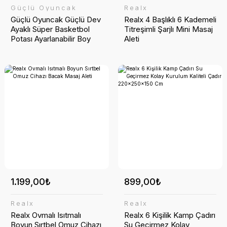
Güçlü Oyuncak
Realx
Güçlü Oyuncak Güçlü Dev
Realx 4 Başlıklı 6 Kademeli
Ayaklı Süper Basketbol
Titreşimli Şarjlı Mini Masaj
Potası Ayarlanabilir Boy
Aleti
198 cm
1.199,00₺
899,00₺
Realx
Realx
Realx Ovmalı Isıtmalı
Realx 6 Kişilik Kamp Çadırı
Boyun Sırtbel Omuz Cihazı
Su Geçirmez Kolay