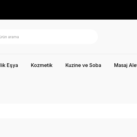
lik Eşya
Kozmetik
Kuzine ve Soba
Masaj Alet