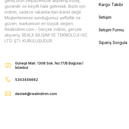
geniş ürün yelpazemizle alışverişi kolay,
Kargo Takibi
güvenilir ve keyifli hale getirmek. Bizim için
indirim, sadece rakamlardan ibaret değil.
İletişim
Müşterilerimize sunduğumuz şeffaflık ve
güven, markamızın en büyük değeri.
Realindirim.com – Gerçek indirim, gerçek
İletişim Formu
alışveriş. REALX BİLİŞİM VE TEKNOLOJİ HİZ.
LTD. ŞTİ. KURULUŞUDUR.
Sipariş Sorgula
Güneşli Mah. 1308 Sok. No:17/B Bağcılar/
İstanbul
5343456662
destek@realindirim.com