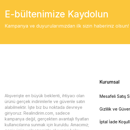
E-bültenimize Kaydolun
Kampanya ve duyurularımızdan ilk sizin haberiniz olsun!
Kurumsal
Alışverişte en büyük beklenti, ihtiyacı olan
Mesafeli Satış 
ürünü gerçek indirimlerle ve güvenle satın
alabilmektir. İşte biz bu noktada devreye
Gizlilik ve Güven
giriyoruz. Realindirim.com, sadece
kampanya değil, gerçekten avantajlı fiyatları
İptal İade Koşull
kullanıcılarına sunmak için kuruldu. Amacımız;